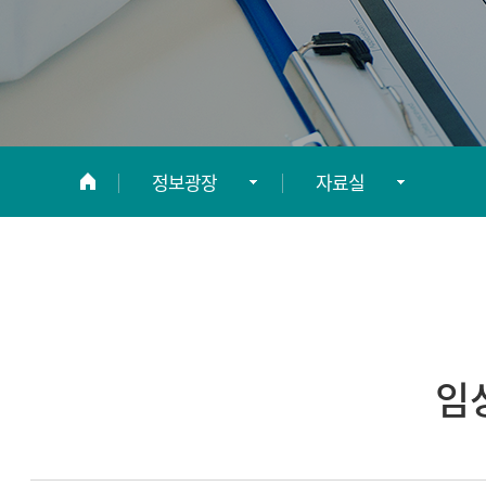
정보광장
자료실
연구소 소개
공지사항
연구지원안내
자료실
연구지원신청
FAQ
임
정보광장
관련사이트