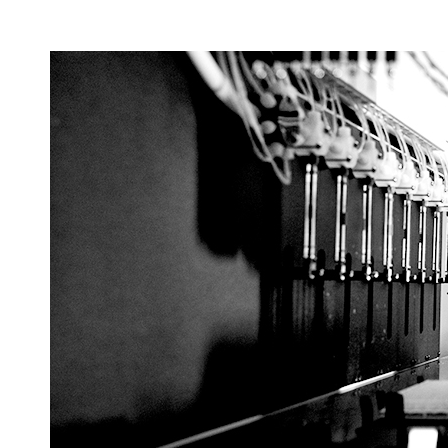
홍보센터
약물분석/검체보관
연구검사(채혈/심전
ARO
PRISM
연구계약
연구비
연구참여안내